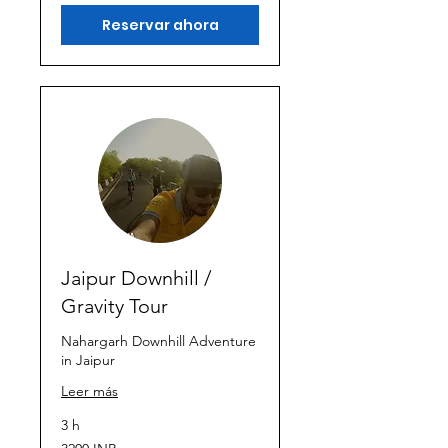
Reservar ahora
Jaipur Downhill /
Gravity Tour
Nahargarh Downhill Adventure
in Jaipur
Leer más
3 h
3200