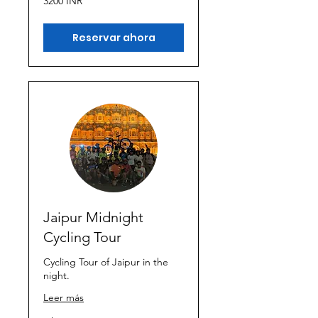
3200 INR
rupias
indias
Reservar ahora
Jaipur Midnight
Cycling Tour
Cycling Tour of Jaipur in the
night.
Leer más