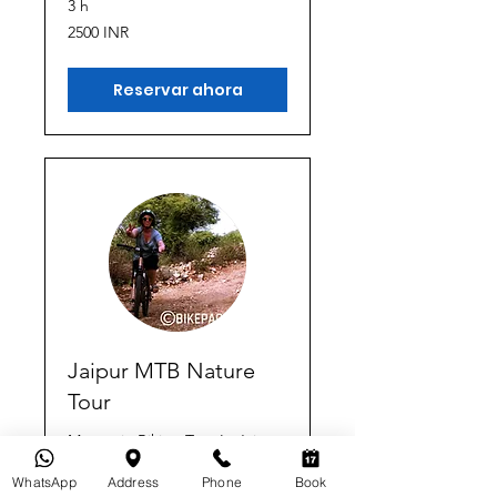
3 h
2500
2500 INR
rupias
indias
Reservar ahora
Jaipur MTB Nature
Tour
Mountain Biking Tour In Jaipur
Leer más
WhatsApp
Address
Phone
Book