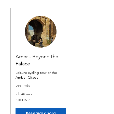
Amer - Beyond the
Palace
Leisure cycling tour of the
Amber Citadel
Leer más
2 h 40 min
3200
3200 INR
rupias
indias
Reservar ahora