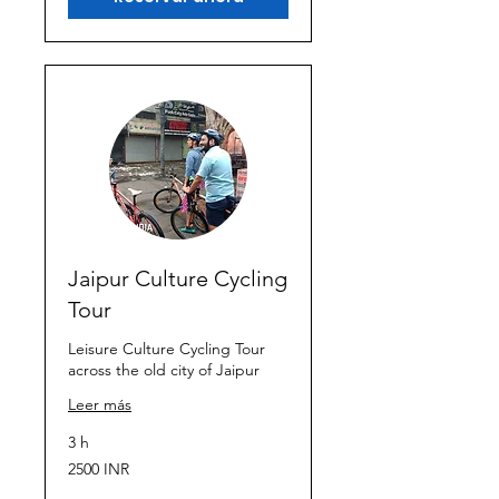
Jaipur Culture Cycling
Tour
Leisure Culture Cycling Tour
across the old city of Jaipur
Leer más
3 h
2500
2500 INR
rupias
indias