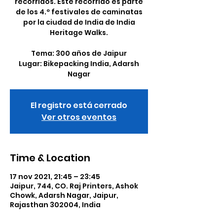
recorridos. Este recorrido es parte
de los 4.º festivales de caminatas
por la ciudad de India de India
Heritage Walks.
Tema: 300 años de Jaipur
Lugar: Bikepacking India, Adarsh
Nagar
El registro está cerrado
Ver otros eventos
Time & Location
17 nov 2021, 21:45 – 23:45
Jaipur, 744, CO. Raj Printers, Ashok
Chowk, Adarsh Nagar, Jaipur,
Rajasthan 302004, India