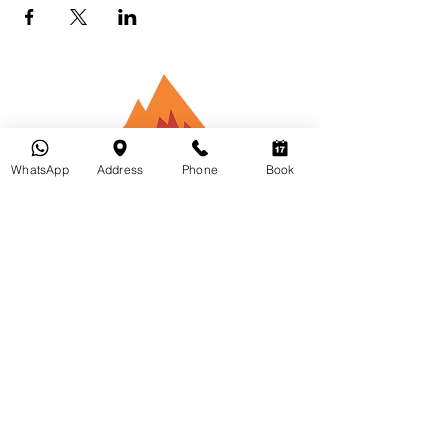
WhatsApp
Address
Phone
Book
Bikepacking
India
Sobre
nosotro
s
Welcome to Bikepacking India Your Ultimate Travel Guide
for Exploring Jaipur!
Bikepacking India is your passport to an unforgettable
adventure in the heart of Rajasthan. Founded in 2018 by
the intrepid Nikhil Parnami, our mission is to share the joy
of sustainable travel, promote bicycle culture, and advocate
for responsible tourism. We're not just a tour company;